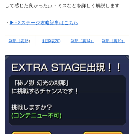
して感じた良かった点・ミスなどを詳しく解説します！
・
▶EXステージ攻略記事はこちら
刹那（表15
）
刹那(表20)
刹那（裏14）
刹那（裏19）