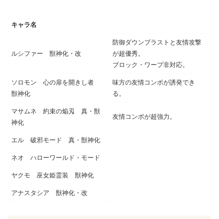
キャラ名
防御ダウンブラストと友情攻撃
ルシファー 獣神化・改
が超優秀。
ブロック・ワープ非対応。
ソロモン 心の扉を開きし者
味方の友情コンボが誘発でき
獣神化
る。
マサムネ 約束の焔刄 真・獣
友情コンボが超強力。
神化
エル 破邪モード 真・獣神化
ネオ ハローワールド・モード
ヤクモ 巫女姫霊装 獣神化
アナスタシア 獣神化・改