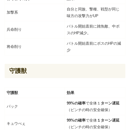
自分と同族、撃種、戦型が同じ
加撃系
味方の攻撃力がUP
バトル開始直前に雑魚敵、中ボ
兵命削り
スのHP減少。
バトル開始直前にボスのHPの減
将命削り
少
守護獣
守護獣
効果
99%の確率
で全体１
ターン遅延
パック
（ピンチの時の安全確保）
99%の確率
で全体
１ターン遅延
キュウべぇ
（ピンチの時の安全確保）