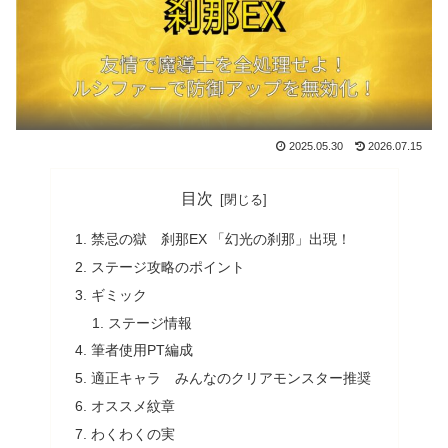
2025.05.30
2026.07.15
目次
禁忌の獄 刹那EX 「幻光の刹那」出現！
ステージ攻略のポイント
ギミック
ステージ情報
筆者使用PT編成
適正キャラ みんなのクリアモンスター推奨
オススメ紋章
わくわくの実