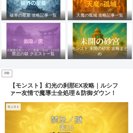
破界の星墓 攻略記事一覧
天魔の孤城 攻略記事一覧
モンスト 未開の砂宮 攻略まと
禁忌の獄 クエスト一覧
め
PR
【モンスト】幻光の刹那EX攻略｜ルシフ
ァー友情で魔導士全処理＆防御ダウン！
モンスト