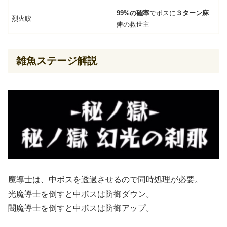
99%の確率
でボスに
３ターン麻
烈火鮫
痺
の救世主
雑魚ステージ解説
魔導士は、中ボスを透過させるので同時処理が必要。
光魔導士を倒すと中ボスは防御ダウン。
闇魔導士を倒すと中ボスは防御アップ。