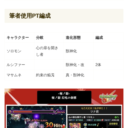
筆者使用PT編成
キャラクター
分岐
進化形態
編成
心の扉を開き
ソロモン
獣神化
し者
ルシファー
獣神化・改
2体
マサムネ
約束の焔刄
真・獣神化