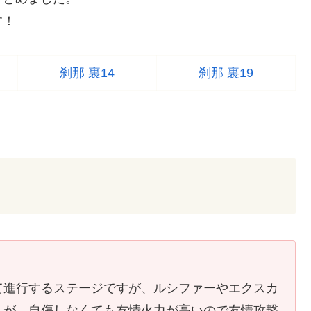
す！
刹那 裏14
刹那 裏19
て進行するステージですが、ルシファーやエクスカ
んが、自傷しなくても友情火力が高いので友情攻撃