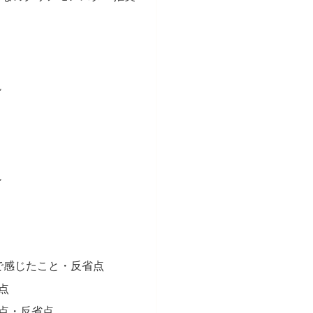
説
説
で感じたこと・反省点
た点
た点・反省点