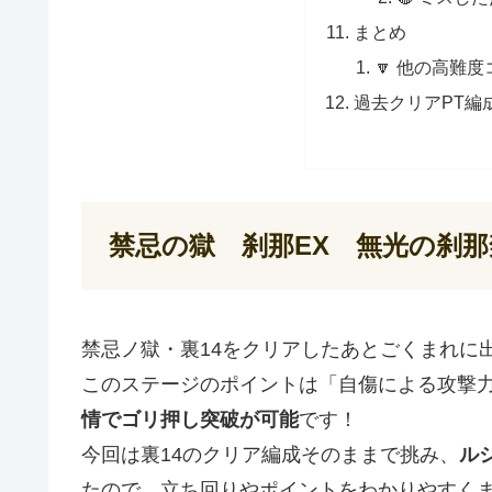
まとめ
🔽 他の高難
過去クリアPT編
禁忌の獄 刹那EX 無光の刹
禁忌ノ獄・裏14をクリアしたあとごくまれに
このステージのポイントは「自傷による攻撃
情でゴリ押し突破が可能
です！
今回は裏14のクリア編成そのままで挑み、
ル
たので、立ち回りやポイントをわかりやすく