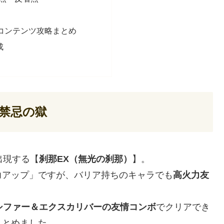
度コンテンツ攻略まとめ
成
那禁忌の獄
出現する【
刹那EX（無光の刹那）
】。
力アップ」ですが、バリア持ちのキャラでも
高火力友
シファー＆エクスカリバーの友情コンボ
でクリアでき
まとめました。