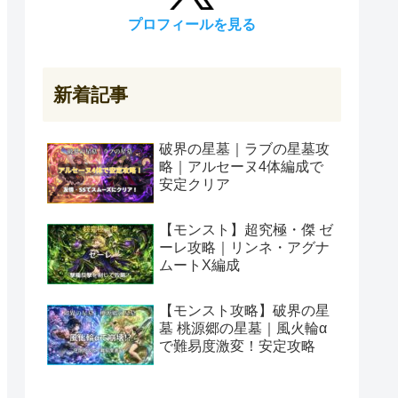
プロフィールを見る
新着記事
破界の星墓｜ラブの星墓攻
略｜アルセーヌ4体編成で
安定クリア
【モンスト】超究極・傑 ゼ
ーレ攻略｜リンネ・アグナ
ムートX編成
【モンスト攻略】破界の星
墓 桃源郷の星墓｜風火輪α
で難易度激変！安定攻略