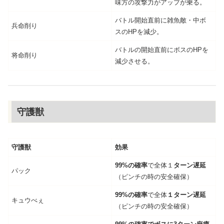
味方の攻撃力がアップが乗る。
バトル開始直前に雑魚敵・中ボ
兵命削り
スのHPを減少。
バトルの開始直前にボスのHPを
将命削り
減少させる。
守護獣
守護獣
効果
99%の確率
で全体１
ターン遅延
パック
（ピンチの時の安全確保）
99%の確率
で全体
１ターン遅延
キュウべぇ
（ピンチの時の安全確保）