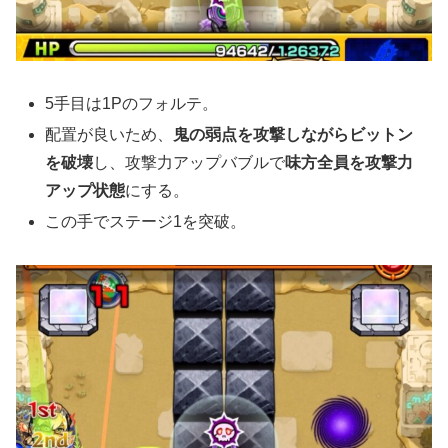
5手目は1Pのフォルテ。
配置が良いため、
鬼の弱点を攻撃しながらビットン
を破壊
し、攻撃力アップバブルで
味方全員を攻撃力
アップ状態
にする。
この手でステージ1を突破。