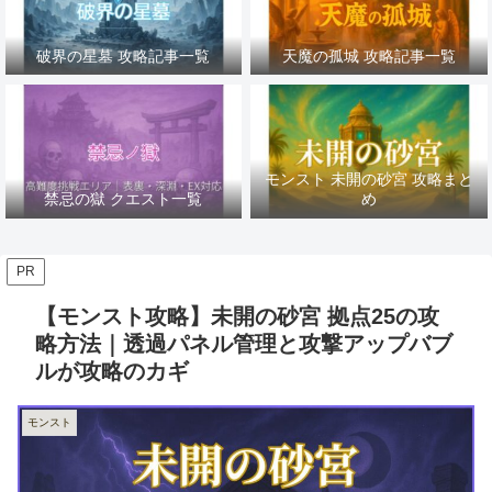
破界の星墓 攻略記事一覧
天魔の孤城 攻略記事一覧
モンスト 未開の砂宮 攻略まと
禁忌の獄 クエスト一覧
め
PR
【モンスト攻略】未開の砂宮 拠点25の攻
略方法｜透過パネル管理と攻撃アップバブ
ルが攻略のカギ
モンスト