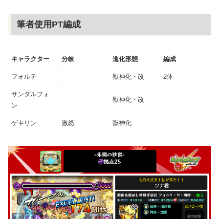
筆者使用PT編成
キャラクター
分岐
進化形態
編成
フォルテ
獣神化・改
2体
サンダルフォ
獣神化・改
ン
ゲキリン
激怒
獣神化