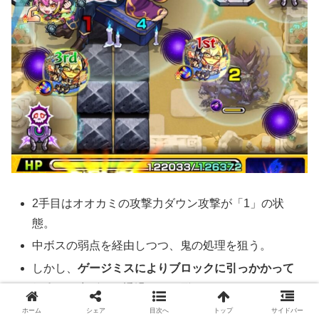
2手目はオオカミの攻撃力ダウン攻撃が「1」の状
態。
中ボスの弱点を経由しつつ、鬼の処理を狙う。
しかし、
ゲージミスによりブロックに引っかかって
しまい
、中ボスを透過させる形になってしまった。
右下のオオカミは友情で処理できたものの、右上の
ホーム
シェア
目次へ
トップ
サイドバー