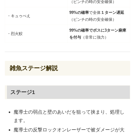
（ピンチの時の安全確保）
99%の確率
で全体
１ターン遅延
・キュゥべえ
（ピンチの時の安全確保）
99%の確率でボスに3ターン麻痺
・烈火鮫
を付与
（非常に強力）
雑魚ステージ解説
ステージ1
魔導士の弱点と壁のあいだを狙って挟まり、処理し
ます。
魔導士の反撃ロックオンレーザーで被ダメージが大