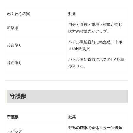
わくわくの実
効果
自分と同族・撃種・戦型が同じ
加撃系
味方の攻撃力がアップ。
バトル開始直前に雑魚敵・中ボ
兵命削り
スのHP減少。
バトル開始直前にボスのHPを減
将命削り
少させる。
守護獣
守護獣
効果
99%の確率
で全体１
ターン遅延
・パック