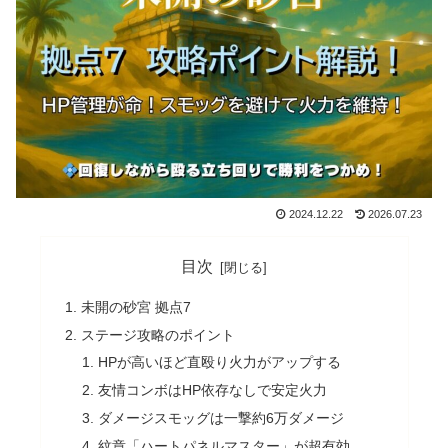
2024.12.22
2026.07.23
目次
未開の砂宮 拠点7
ステージ攻略のポイント
HPが高いほど直殴り火力がアップする
友情コンボはHP依存なしで安定火力
ダメージスモッグは一撃約6万ダメージ
紋章「ハートパネルマスター」が超有効