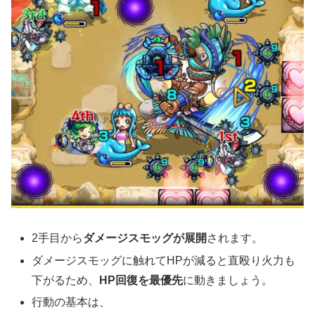
2手目から
ダメージスモッグが展開
されます。
ダメージスモッグに触れてHPが減ると直殴り火力も
下がるため、
HP回復を最優先
に動きましょう。
行動の基本は、