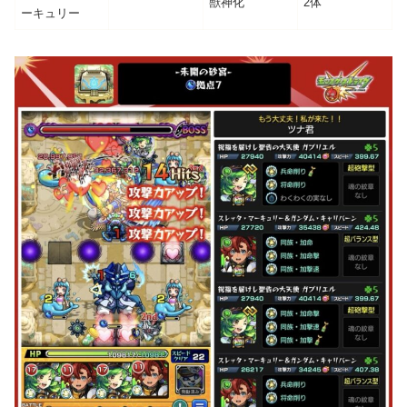
獣神化
2体
ーキュリー