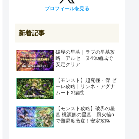
プロフィールを見る
新着記事
破界の星墓｜ラブの星墓攻
略｜アルセーヌ4体編成で
安定クリア
【モンスト】超究極・傑 ゼ
ーレ攻略｜リンネ・アグナ
ムートX編成
【モンスト攻略】破界の星
墓 桃源郷の星墓｜風火輪α
で難易度激変！安定攻略