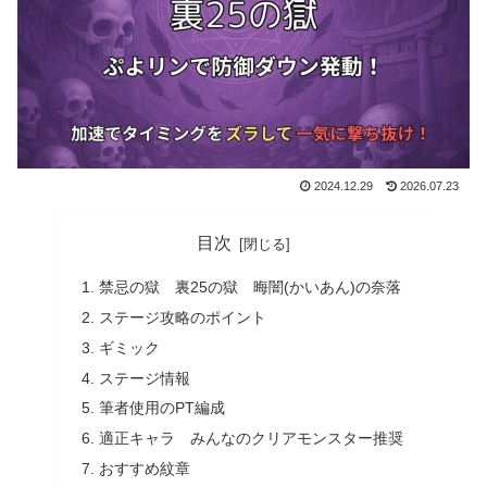
2024.12.29
2026.07.23
目次
禁忌の獄 裏25の獄 晦闇(かいあん)の奈落
ステージ攻略のポイント
ギミック
ステージ情報
筆者使用のPT編成
適正キャラ みんなのクリアモンスター推奨
おすすめ紋章