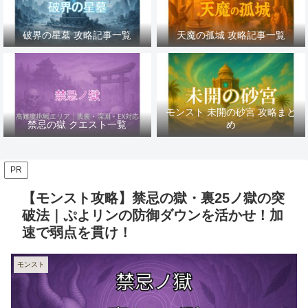
破界の星墓 攻略記事一覧
天魔の孤城 攻略記事一覧
モンスト 未開の砂宮 攻略まと
禁忌の獄 クエスト一覧
め
PR
【モンスト攻略】禁忌の獄・裏25ノ獄の突
破法｜ぷよリンの防御ダウンを活かせ！加
速で弱点を貫け！
モンスト