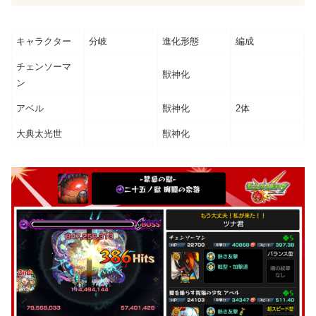
キャラクター
分岐
進化形態
編成
チェンソーマ
獣神化
ン
アベル
獣神化
2体
大典太光世
獣神化