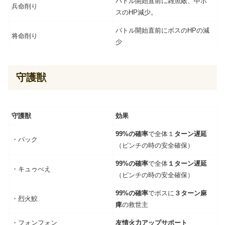
バトル開始直前に雑魚敵、中ボ
兵命削り
スのHP減少。
バトル開始直前にボスのHPの減
将命削り
少
守護獣
守護獣
効果
99%の確率
で全体１
ターン遅延
・パック
（ピンチの時の安全確保）
99%の確率
で全体
１ターン遅延
・キュゥべえ
（ピンチの時の安全確保）
99%の確率
でボスに
３ターン麻
・烈火鮫
痺
の救世主
・フォンフォン
友情火力アップサポート