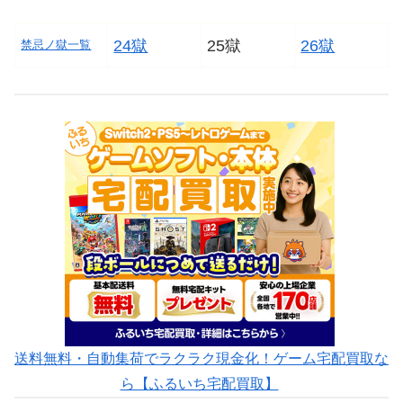
24獄
25獄
26獄
禁忌ノ獄一覧
送料無料・自動集荷でラクラク現金化！ゲーム宅配買取な
ら【ふるいち宅配買取】