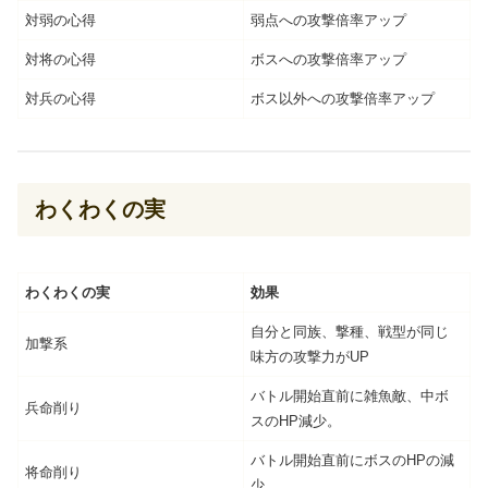
対弱の心得
弱点への攻撃倍率アップ
対将の心得
ボスへの攻撃倍率アップ
対兵の心得
ボス以外への攻撃倍率アップ
わくわくの実
わくわくの実
効果
自分と同族、撃種、戦型が同じ
加撃系
味方の攻撃力がUP
バトル開始直前に雑魚敵、中ボ
兵命削り
スのHP減少。
バトル開始直前にボスのHPの減
将命削り
少