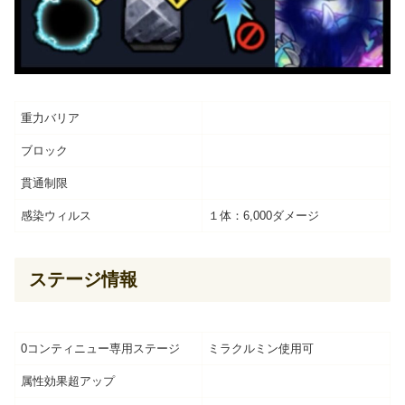
重力バリア
ブロック
貫通制限
感染ウィルス
１体：6,000ダメージ
ステージ情報
0コンティニュー専用ステージ
ミラクルミン使用可
属性効果超アップ