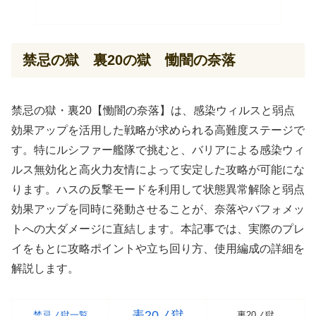
禁忌の獄 裏20の獄 慟闇の奈落
禁忌の獄・裏20【慟闇の奈落】は、感染ウィルスと弱点
効果アップを活用した戦略が求められる高難度ステージで
す。特にルシファー艦隊で挑むと、バリアによる感染ウィ
ルス無効化と高火力友情によって安定した攻略が可能にな
ります。ハスの反撃モードを利用して状態異常解除と弱点
効果アップを同時に発動させることが、奈落やバフォメッ
トへの大ダメージに直結します。本記事では、実際のプレ
イをもとに攻略ポイントや立ち回り方、使用編成の詳細を
解説します。
表20ノ獄
禁忌ノ獄一覧
裏20ノ獄