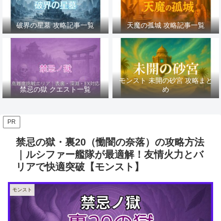
破界の星墓 攻略記事一覧
天魔の孤城 攻略記事一覧
モンスト 未開の砂宮 攻略まと
禁忌の獄 クエスト一覧
め
PR
禁忌の獄・裏20（慟闇の奈落）の攻略方法
｜ルシファー艦隊が最適解！友情火力とバ
リアで快適突破【モンスト】
モンスト