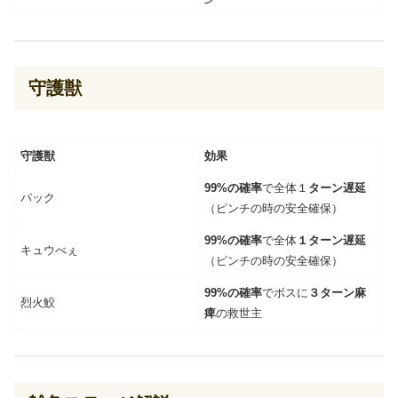
守護獣
守護獣
効果
99%の確率
で全体１
ターン遅延
パック
（ピンチの時の安全確保）
99%の確率
で全体
１ターン遅延
キュウべぇ
（ピンチの時の安全確保）
99%の確率
でボスに
３ターン麻
烈火鮫
痺
の救世主