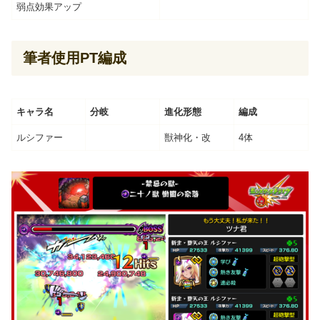
弱点効果アップ
筆者使用PT編成
キャラ名
分岐
進化形態
編成
ルシファー
獣神化・改
4体