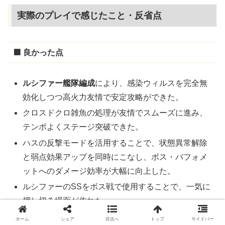
実際のプレイで感じたこと・反省点
🟩 良かった点
ルシファー艦隊編成
により、感染ウィルスを完全無
効化しつつ高火力友情で安定攻略ができた。
クロスドクロ雑魚の処理が友情でスムーズに進み、
テンポよくステージ突破できた。
ハスの反撃モードを活用することで、状態異常解除
と弱点効果アップを同時にこなし、ボス・バフォメ
ットへのダメージ効率が大幅に向上した。
ルシファーのSSをボス戦で使用することで、一気に
押し切る場面が作れた。
ホーム
シェア
目次へ
トップ
サイドバー