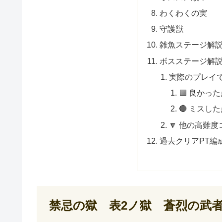
わくわくの実
守護獣
雑魚ステージ解
ボスステージ解
実際のプレイ
🟩 良かっ
🔴 ミスし
🔽 他の高難
過去クリアPT編
禁忌の獄 表2ノ獄 蒼烈の武