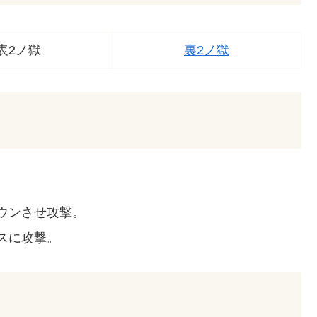
表2ノ獄
裏2ノ獄
。
ウンさせ攻撃。
スに攻撃。