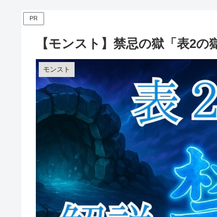
PR
【モンスト】禁忌の獄「表2の
モンスト