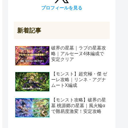
プロフィールを見る
新着記事
破界の星墓｜ラブの星墓攻
略｜アルセーヌ4体編成で
安定クリア
【モンスト】超究極・傑 ゼ
ーレ攻略｜リンネ・アグナ
ムートX編成
【モンスト攻略】破界の星
墓 桃源郷の星墓｜風火輪α
で難易度激変！安定攻略