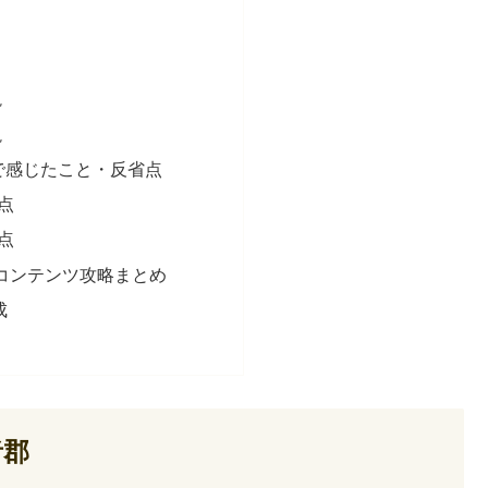
説
説
で感じたこと・反省点
た点
た点
度コンテンツ攻略まとめ
成
者郡