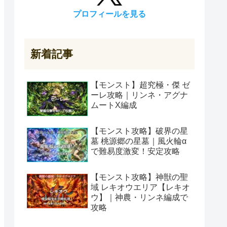
プロフィールを見る
新着記事
【モンスト】超究極・傑 ゼ
ーレ攻略｜リンネ・アグナ
ムートX編成
【モンスト攻略】破界の星
墓 桃源郷の星墓｜風火輪α
で難易度激変！安定攻略
【モンスト攻略】神獣の聖
域 レキオウエリア【レキオ
ウ】｜神農・リンネ編成で
攻略