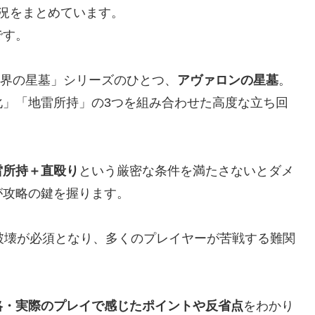
況をまとめています。
です。
破界の星墓」シリーズのひとつ、
アヴァロンの星墓
。
化」「地雷所持」の3つを組み合わせた高度な立ち回
雷所持＋直殴り
という厳密な条件を満たさないとダメ
が攻略の鍵を握ります。
破壊が必須となり、多くのプレイヤーが苦戦する難関
略・実際のプレイで感じたポイントや反省点
をわかり