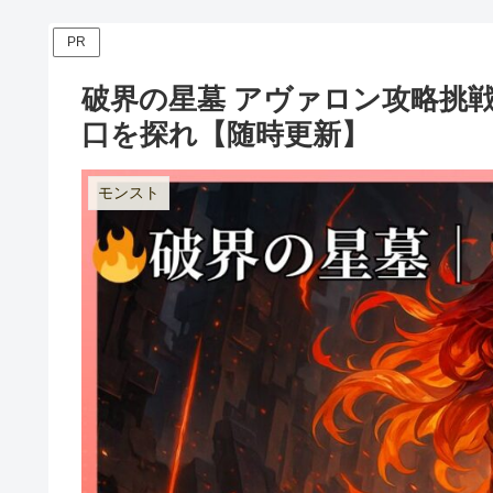
PR
破界の星墓 アヴァロン攻略挑
口を探れ【随時更新】
モンスト