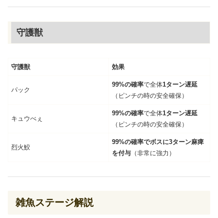
守護獣
守護獣
効果
99%
の確率
で全体
1ターン遅延
パック
（ピンチの時の安全確保）
99%
の確率
で全体
1ターン遅延
キュウべぇ
（ピンチの時の安全確保）
99%
の確率でボスに3ターン麻痺
烈火鮫
を付与
（非常に強力）
雑魚ステージ解説