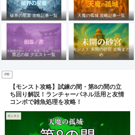
破界の星墓 攻略記事一覧
天魔の孤城 攻略記事一覧
モンスト 未開の砂宮 攻略まと
禁忌の獄 クエスト一覧
め
PR
【モンスト攻略】試練の間・第8の間の立
ち回り解説！ランチャーパネル活用と友情
コンボで雑魚処理を攻略！
モンスト