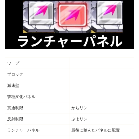
ワープ
ブロック
減速壁
撃種変化パネル
貫通制限
かちリン
反射制限
ぷよリン
ランチャーパネル
最後に踏んだパネルに配置