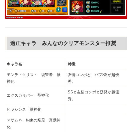
適正キャラ みんなのクリアモンスター推奨
キャラ名
特徴
モンテ・クリスト 復讐者 獣
友情コンボと、バフSSが超優
神化
秀。
SSと友情コンボと誘発が超優
エクスカリバー 獣神化
秀。
ヒヤシンス 獣神化
マサムネ 約束の焔刄 真獣神
化