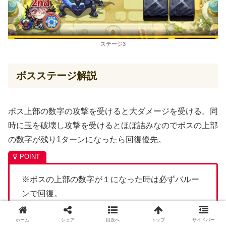
ステージ3
ボスステージ解説
ボス上部の数字の攻撃を受けると大ダメージを受ける。同
時に玉を破壊し攻撃を受けるとほぼ詰みなのでボスの上部
の数字が残り1ターンになったら回復優先。
※ボスの上部の数字が１になった時は必ずバルー
ンで回復。
又は、烈火鮫で麻痺させ、攻撃回避。
ホーム
シェア
目次へ
トップ
サイドバー
気弾で大ダメージを受ける。