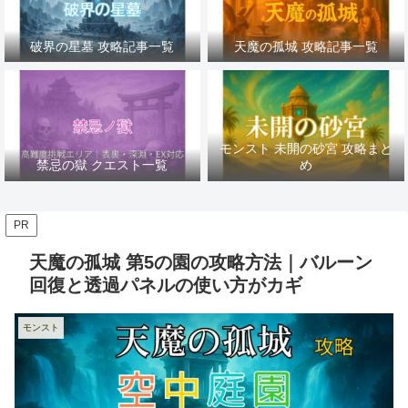
破界の星墓 攻略記事一覧
天魔の孤城 攻略記事一覧
モンスト 未開の砂宮 攻略まと
禁忌の獄 クエスト一覧
め
PR
天魔の孤城 第5の園の攻略方法｜バルーン
回復と透過パネルの使い方がカギ
モンスト