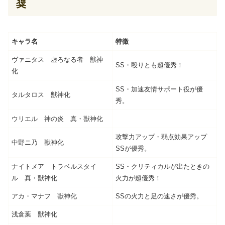
奨
キャラ名
特徴
ヴァニタス 虚ろなる者 獣神
SS・殴りとも超優秀！
化
SS・加速友情サポート役が優
タルタロス 獣神化
秀。
ウリエル 神の炎 真・獣神化
攻撃力アップ・弱点効果アップ
中野ニ乃 獣神化
SSが優秀。
ナイトメア トラベルスタイ
SS・クリティカルが出たときの
ル 真・獣神化
火力が超優秀！
アカ・マナフ 獣神化
SSの火力と足の速さが優秀。
浅倉葉 獣神化