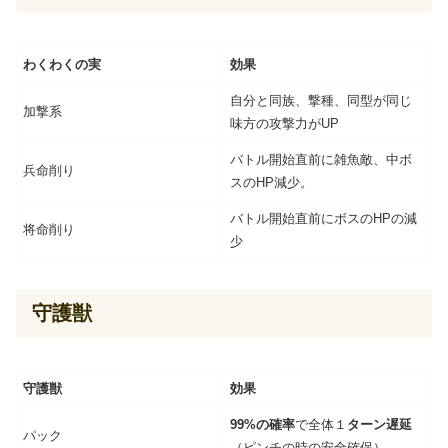
わくわくの実
効果
自分と同族、撃種、同型が同じ
加撃系
味方の攻撃力がUP
バトル開始直前に雑魚敵、中ボ
兵命削り
スのHP減少。
バトル開始直前にボスのHPの減
将命削り
少
守護獣
守護獣
効果
99%の確率
で全体１
ターン遅延
パック
（ピンチの時の安全確保）