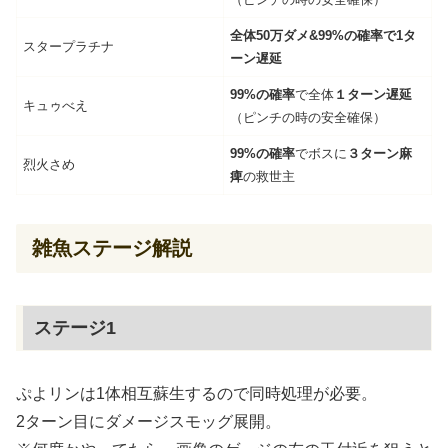
全体50万ダメ&99%の確率で1タ
スタープラチナ
ーン遅延
99%の確率
で全体
１ターン遅延
キュゥべえ
（ピンチの時の安全確保）
99%の確率
でボスに
３ターン麻
烈火さめ
痺
の救世主
雑魚ステージ解説
ステージ1
ぷよリンは1体相互蘇生するので同時処理が必要。
2ターン目にダメージスモッグ展開。