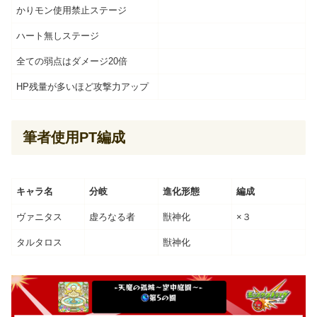
かりモン使用禁止ステージ
ハート無しステージ
全ての弱点はダメージ20倍
HP残量が多いほど攻撃力アップ
筆者使用PT編成
キャラ名
分岐
進化形態
編成
ヴァニタス
虚ろなる者
獣神化
×３
タルタロス
獣神化