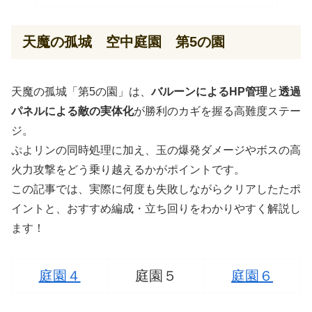
天魔の孤城 空中庭園 第5の園
天魔の孤城「第5の園」は、
バルーンによるHP管理
と
透過
パネルによる敵の実体化
が勝利のカギを握る高難度ステー
ジ。
ぷよリンの同時処理に加え、玉の爆発ダメージやボスの高
火力攻撃をどう乗り越えるかがポイントです。
この記事では、実際に何度も失敗しながらクリアしたたポ
イントと、おすすめ編成・立ち回りをわかりやすく解説し
ます！
庭園４
庭園５
庭園６