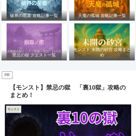
破界の星墓 攻略記事一覧
天魔の孤城 攻略記事一覧
モンスト 未開の砂宮 攻略まと
禁忌の獄 クエスト一覧
め
PR
【モンスト】禁忌の獄 「裏10獄」攻略の
まとめ！
モンスト