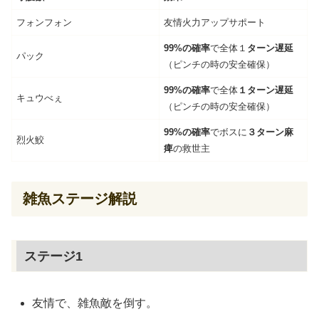
フォンフォン
友情火力アップサポート
99%の確率
で全体１
ターン遅延
パック
（ピンチの時の安全確保）
99%の確率
で全体
１ターン遅延
キュウべぇ
（ピンチの時の安全確保）
99%の確率
でボスに
３ターン麻
烈火鮫
痺
の救世主
雑魚ステージ解説
ステージ1
友情で、雑魚敵を倒す。