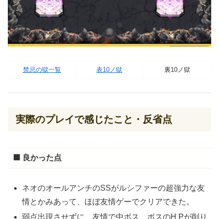
禁忌の獄一覧
表10ノ獄
裏10ノ獄
実際のプレイで感じたこと・反省点
🟩 良かった点
ネオのオールアンチのSSがルシファーの超強力な友
情とかみあって、ほぼ友情ゲーでクリアできた。
弱点出現させずに、友情で中ボス、ボスのH Pが削り