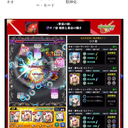
ネオ
獣神化
ー・モード