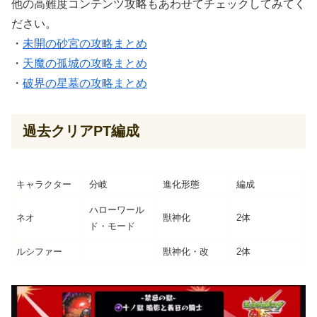
他の高難度コンテンツ攻略もあわせてチェックしてみてく
ださい。
・
未開の砂宮の攻略まとめ
・
天魔の孤城の攻略まとめ
・
破界の星墓の攻略まとめ
過去クリアPT編成
キャラクター
分岐
進化形態
編成
ハローワール
ネオ
獣神化
2体
ド・モード
ルシファー
獣神化・改
2体