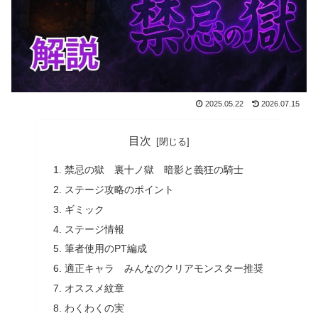
2025.05.22
2026.07.15
目次
禁忌の獄 裏十ノ獄 暗影と義狂の騎士
ステージ攻略のポイント
ギミック
ステージ情報
筆者使用のPT編成
適正キャラ みんなのクリアモンスター推奨
オススメ紋章
わくわくの実