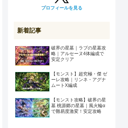
プロフィールを見る
新着記事
破界の星墓｜ラブの星墓攻
略｜アルセーヌ4体編成で
安定クリア
【モンスト】超究極・傑 ゼ
ーレ攻略｜リンネ・アグナ
ムートX編成
【モンスト攻略】破界の星
墓 桃源郷の星墓｜風火輪α
で難易度激変！安定攻略