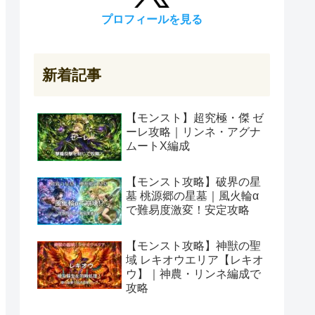
プロフィールを見る
新着記事
【モンスト】超究極・傑 ゼ
ーレ攻略｜リンネ・アグナ
ムートX編成
【モンスト攻略】破界の星
墓 桃源郷の星墓｜風火輪α
で難易度激変！安定攻略
【モンスト攻略】神獣の聖
域 レキオウエリア【レキオ
ウ】｜神農・リンネ編成で
攻略