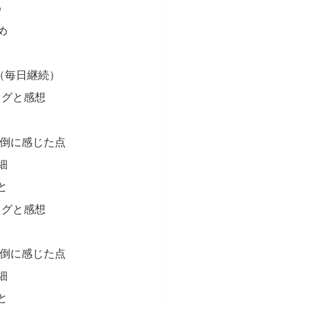
め
め
（毎日継続）
ログと感想
面倒に感じた点
細
と
ログと感想
面倒に感じた点
細
と