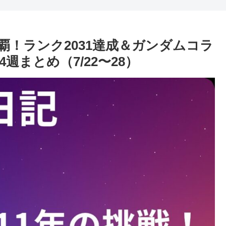
！ランク2031達成＆ガンダムコラ
週まとめ（7/22〜28）