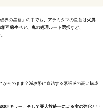
ツ「破界の星墓」の中でも、アラミタマの星墓は
火属
の相互蘇生ペア、鬼の処理ルート選択
など、
す。
スがそのまま全滅攻撃に直結する緊張感の高い構成
SS×キラー、そして亜人族統一による実の強化
とい