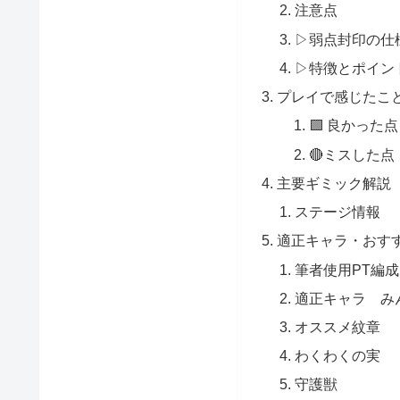
注意点
▷弱点封印の仕
▷特徴とポイン
プレイで感じたこ
🟩 良かった点
🔴ミスした点
主要ギミック解説
ステージ情報
適正キャラ・おす
筆者使用PT編成
適正キャラ み
オススメ紋章
わくわくの実
守護獣