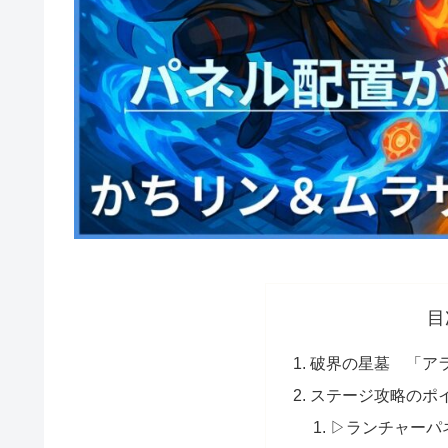
目
破界の星墓 「ア
ステージ攻略のポ
▷ランチャーパ