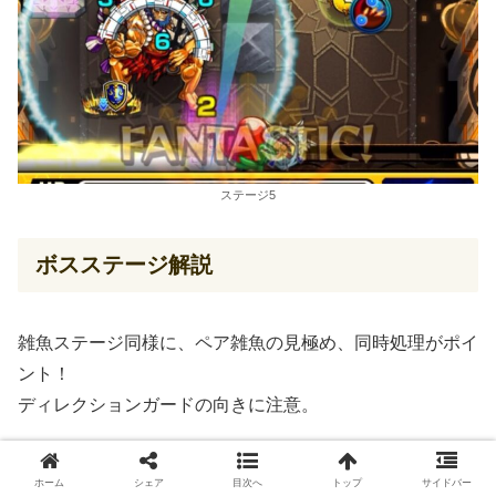
ステージ5
ボスステージ解説
雑魚ステージ同様に、ペア雑魚の見極め、同時処理がポイ
ント！
ディレクションガードの向きに注意。
ボスステージ1
ホーム
シェア
目次へ
トップ
サイドバー