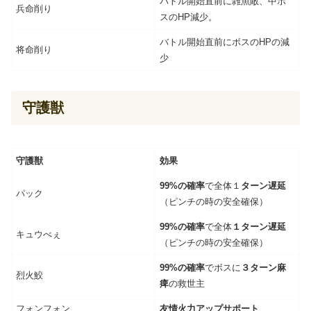
バトル開始直前に雑魚敵、中ボ
兵命削り
スのHP減少。
バトル開始直前にボスのHPの減
将命削り
少
守護獣
守護獣
効果
99%の確率
で全体１
ターン遅延
パック
（ピンチの時の安全確保）
99%の確率
で全体
１ターン遅延
キュウべぇ
（ピンチの時の安全確保）
99%の確率
でボスに
３ターン麻
烈火鮫
痺
の救世主
フォンフォン
友情火力アップサポート