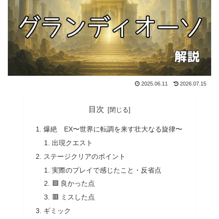
2025.06.11
2026.07.15
目次
爆絶 EX〜世界に転調を来す壮大なる旋律〜
出現クエスト
ステージクリアのポイント
実際のプレイで感じたこと・反省点
🟩 良かった点
🟥 ミスした点
ギミック