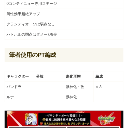
0コンティニュー専用ステージ
属性効果超絶アップ
グランディオーソは弱点なし
ハトホルの弱点はダメージ9倍
筆者使用のPT編成
キャラクター
分岐
進化形態
編成
パンドラ
獣神化・改
✕３
ルナ
獣神化