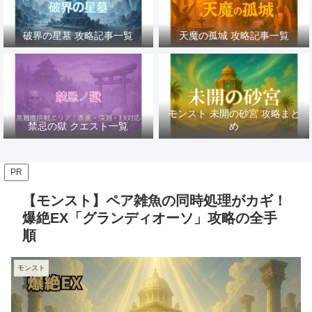
破界の星墓 攻略記事一覧
天魔の孤城 攻略記事一覧
モンスト 未開の砂宮 攻略まと
禁忌の獄 クエスト一覧
め
PR
【モンスト】ペア雑魚の同時処理がカギ！
爆絶EX「グランディオーソ」攻略の全手
順
モンスト