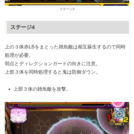
ステージ3
ステージ4
上の３体赤LBをまとった雑魚敵は相互蘇生するので同時
処理が必要。
弱点とディレクションガードの向きに注意。
上部３体を同時処理すると鬼は防御ダウン。
上部３体の雑魚敵を攻撃。