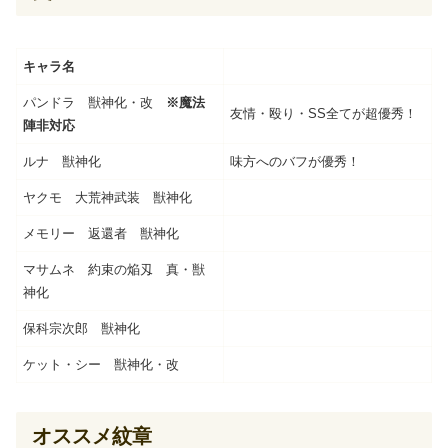
キャラ名
パンドラ 獣神化・改
※魔法
友情・殴り・SS全てが超優秀！
陣非対応
ルナ 獣神化
味方へのバフが優秀！
ヤクモ 大荒神武装 獣神化
メモリー 返還者 獣神化
マサムネ 約束の焔刄 真・獣
神化
保科宗次郎 獣神化
ケット・シー 獣神化・改
オススメ紋章