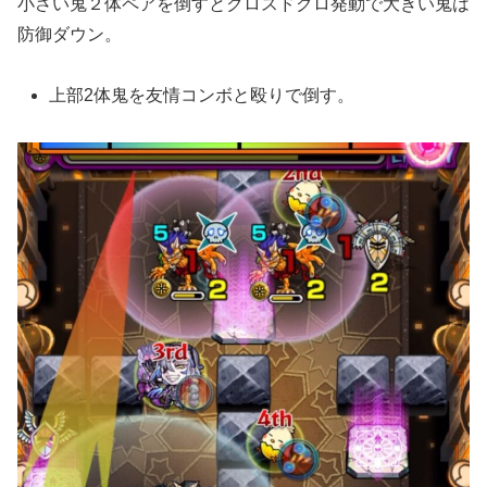
小さい鬼２体ペアを倒すとクロスドクロ発動で大きい鬼は
防御ダウン。
上部2体鬼を友情コンボと殴りで倒す。