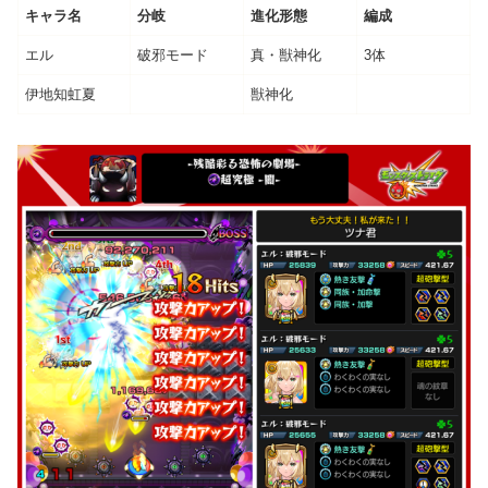
キャラ名
分岐
進化形態
編成
エル
破邪モード
真・獣神化
3体
伊地知虹夏
獣神化