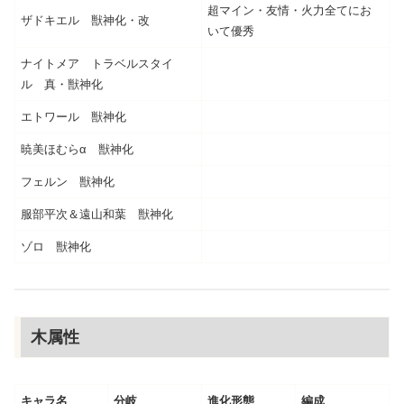
超マイン・友情・火力全てにお
ザドキエル 獣神化・改
いて優秀
ナイトメア トラベルスタイ
ル 真・獣神化
エトワール 獣神化
暁美ほむらα 獣神化
フェルン 獣神化
服部平次＆遠山和葉 獣神化
ゾロ 獣神化
木属性
キャラ名
分岐
進化形態
編成