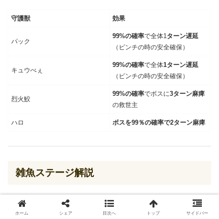
守護獣
効果
99%の確率
で全体1
ターン遅延
パック
（ピンチの時の安全確保）
99%の確率
で全体
1ターン遅延
キュウべぇ
（ピンチの時の安全確保）
99%の確率
でボスに
3ターン麻痺
烈火鮫
の救世主
ハロ
ボスを99％の確率で2ターン麻痺
雑魚ステージ解説
ステージ1
ホーム
シェア
目次へ
トップ
サイドバー