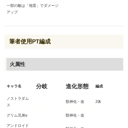
一部の敵は「地雷」でダメージ
アップ
筆者使用PT編成
火属性
分岐
進化形態
キャラ名
編成
ノストラダム
獣神化・改
2体
ス
グリム兄弟α
獣神化・改
アンドロイド