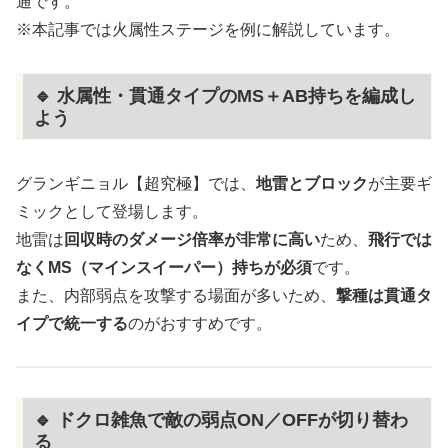
通です。
※本記事では火属性ステージを例に解説しています。
🔹 水属性・貫通タイプのMS＋AB持ちを編成し
よう
グランギニョル【超究極】では、
地雷とブロック
が主要ギ
ミックとして登場します。
地雷は
回収時のダメージ倍率が非常に高い
ため、
飛行では
なくMS（マインスイーパー）持ちが必須
です。
また、内部弱点を攻撃する場面が多いため、
撃種は貫通タ
イプで統一する
のがおすすめです。
🔹 ドクロ雑魚で敵の弱点ON／OFFが切り替わ
る