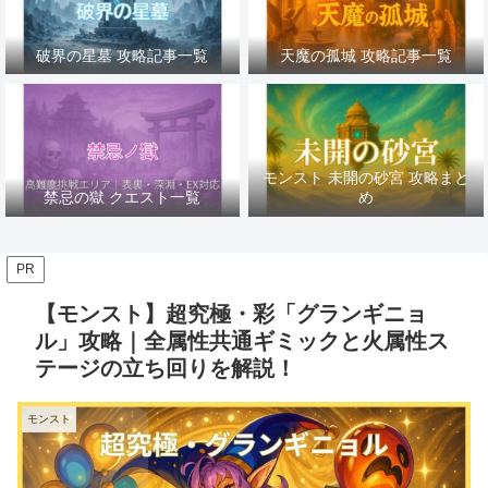
破界の星墓 攻略記事一覧
天魔の孤城 攻略記事一覧
モンスト 未開の砂宮 攻略まと
禁忌の獄 クエスト一覧
め
PR
【モンスト】超究極・彩「グランギニョ
ル」攻略｜全属性共通ギミックと火属性ス
テージの立ち回りを解説！
モンスト