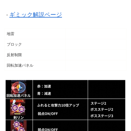
ギミック解説ページ
・
地雷
ブロック
反射制限
回転加速パネル