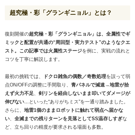
超究極・彩「グランギニョル」とは？
復刻開催の
超究極・彩「グランギニョル」は、全属性でギ
ミックと配置が共通の“周回型・実力テスト”のようなクエ
スト。この記事では火属性ステージ
を例に、実戦の流れと
コツを丁寧に解説します。
最初の挑戦では、
ドクロ雑魚の偶数／奇数処理
を誤って弱
点ON/OFFの調整に手間取り、
青パネルで減速→地雷が拾
えず火力不足
、
剣リンを経由しないまま叩いてダメージが
伸びない
…といった“ありがちミス”を一通り踏みました。
さらに、
地雷1個のままロボットに触れて弱点へ届かな
い
、
全滅までの残りターンを見落としてSS温存しすぎ
な
ど、立ち回りの精度が要求される場面も多数。