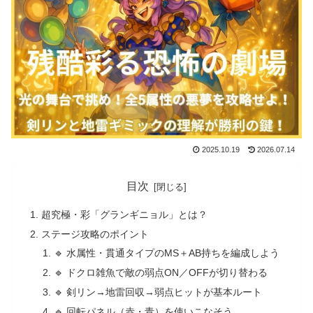
2025.10.19
2026.07.14
目次
超究極・彩「グランギニョル」とは？
ステージ攻略のポイント
🔹 水属性・貫通タイプのMS＋AB持ちを編成しよう
🔹 ドクロ雑魚で敵の弱点ON／OFFが切り替わる
🔹 剣リン→地雷回収→弱点ヒットが基本ルート
🔹 回転パネル（赤・青）を使いこなそう