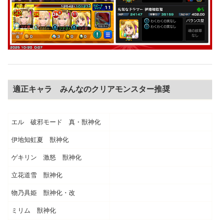
適正キャラ みんなのクリアモンスター推奨
エル 破邪モード 真・獣神化
伊地知虹夏 獣神化
ゲキリン 激怒 獣神化
立花道雪 獣神化
物乃具姫 獣神化・改
ミリム 獣神化