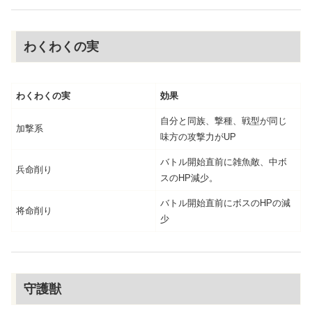
わくわくの実
わくわくの実
効果
自分と同族、撃種、戦型が同じ
加撃系
味方の攻撃力がUP
バトル開始直前に雑魚敵、中ボ
兵命削り
スのHP減少。
バトル開始直前にボスのHPの減
将命削り
少
守護獣