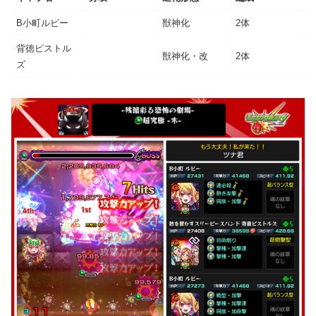
B小町ルビー
獣神化
2体
背徳ピストル
獣神化・改
2体
ズ