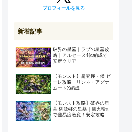
プロフィールを見る
新着記事
破界の星墓｜ラブの星墓攻
略｜アルセーヌ4体編成で
安定クリア
【モンスト】超究極・傑 ゼ
ーレ攻略｜リンネ・アグナ
ムートX編成
【モンスト攻略】破界の星
墓 桃源郷の星墓｜風火輪α
で難易度激変！安定攻略